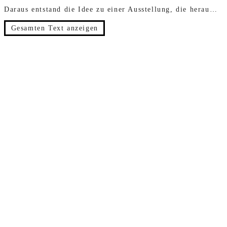
Daraus entstand die Idee zu einer Ausstellung, die herausragende, selten gezeigte Sammlungswerke der späten 1960 bis 90er Jahre mit feministischen Subtexten zusammen mit jüngeren Arbeiten von Gegenwartskünstler:innen zeigt.