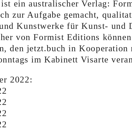
ist ein australischer Verlag: Form
ich zur Aufgabe gemacht, qualita
und Kunstwerke für Kunst- und 
cher von Formist Editions könne
n, den jetzt.buch in Kooperation 
onntags im Kabinett Visarte veran
er 2022:
22
22
22
22