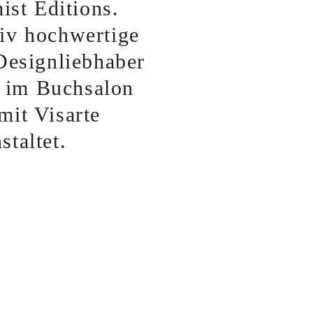
ist Editions.
tiv hochwertige
Designliebhaber
n im Buchsalon
mit Visarte
staltet.