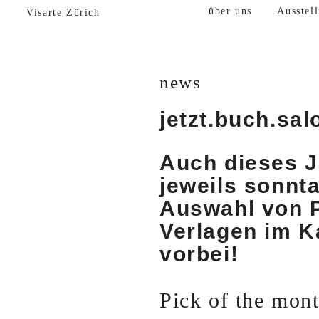
über uns
Ausstel
Visarte Zürich
news
jetzt.buch.sal
Auch dieses J
jeweils sonnt
Auswahl von P
Verlagen im K
vorbei!
Pick of the mon