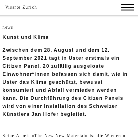
Visarte Zürich
news
Kunst und Klima
Zwischen dem 28. August und dem 12.
September 2021 tagt in Uster erstmals ein
Citizen Panel. 20 zufällig ausgeloste
Einwohner*innen befassen sich damit, wie in
Uster das Klima geschützt, bewusst
konsumiert und Abfall vermieden werden
kann. Die Durchführung des Citizen Panels
wird von einer Installation des Schweizer
Künstlers Jan Hofer begleitet.
Seine Arbeit «The New New Material» ist die Wiederentdeckung einer lange vergessenen Akustik-Keramik, welche Echo bricht und die Raumakustik für das gesprochene Wort optimiert. Dieses Material wird Jan Hofer im Regenbogensaal installieren und so für die Diskussionen des Citizen Panels einen Rahmen zu bilden. Die Installation unter der Woche tagsüber öffentlich zugänglich, ausgenommen während Veranstaltungen. Mehr Informationen unter: